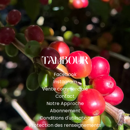
Facebook
Instagram
Vente commerciale
Contact
Notre Approche
Abonnement
Conditions d'utilisation
Protection des renseignements